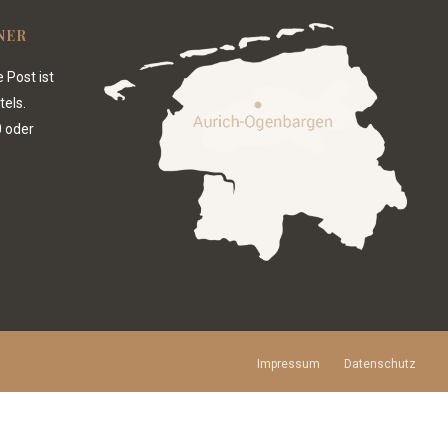
NER
 Post ist
tels.
0
oder
Impressum
Datenschutz