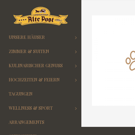
UNSERE HÄUSER
ZIMMER & SUITEN
KULINARISCHER GENUSS
HOCHZEITEN & FEIERN
TAGUNGEN
WELLNESS & SPORT
ARRANGEMENTS