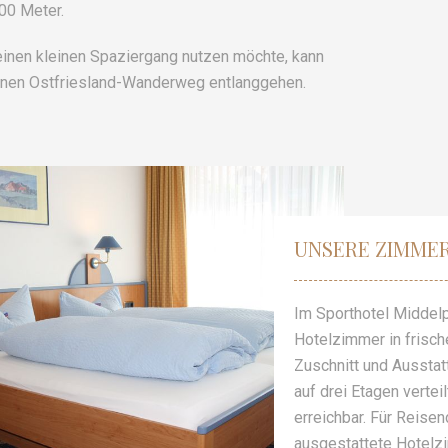
00 Meter.
einen kleinen Spaziergang nutzen möchte, kann
nen Ostfriesland-Wanderweg entlanggehen.
UNSERE ZIMME
Im Sporthotel Middelp
Hotelzimmer in frisc
Zuschnitt und Ausstat
auf drei Etagen vertei
erreichbar. Für Reise
ausgestattete Hotelz