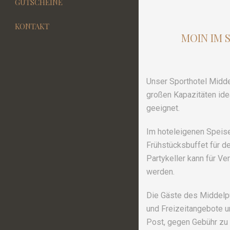
GUTSCHEINE
KONTAKT
MOIN IM 
Unser Sporthotel Midde
großen Kapazitäten ide
geeignet.
Im hoteleigenen Speis
Frühstücksbuffet für de
Partykeller kann für V
werden.
Die Gäste des Middelpu
und Freizeitangebote 
Post, gegen Gebühr zu 