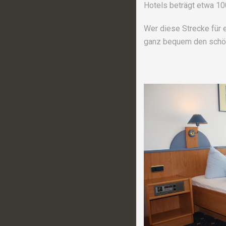
Hotels beträgt etwa 10
Wer diese Strecke für 
ganz bequem den schö