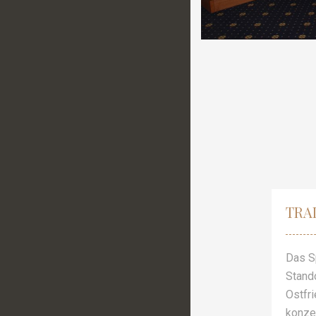
TRA
Das Sp
Stando
Ostfri
konzen