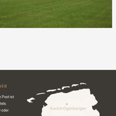
NER
 Post ist
tels.
0
oder