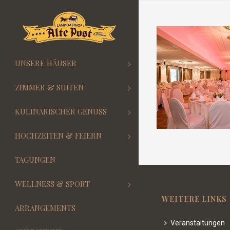
UNSERE HÄUSER
ZIMMER & SUITEN
KULINARISCHER GENUSS
HOCHZEITEN & FEIERN
TAGUNGEN
WELLNESS & SPORT
WEITERE LINKS
ARRANGEMENTS
Veranstaltungen