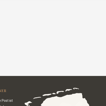
NER
 Post ist