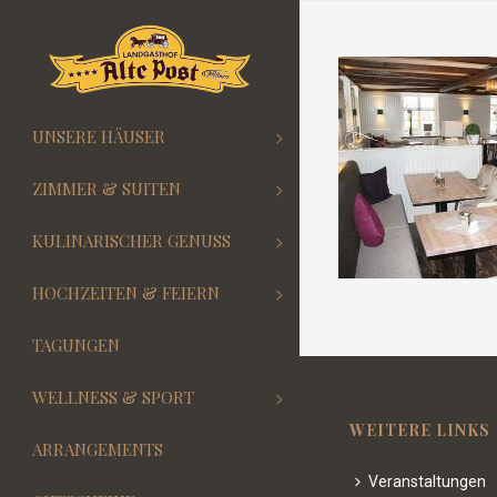
UNSERE HÄUSER
ZIMMER & SUITEN
KULINARISCHER GENUSS
HOCHZEITEN & FEIERN
TAGUNGEN
WELLNESS & SPORT
WEITERE LINKS
ARRANGEMENTS
Veranstaltungen