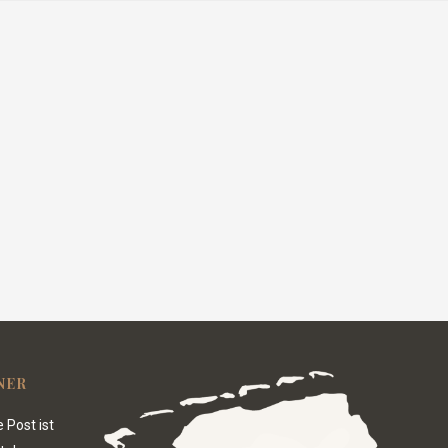
NER
 Post ist