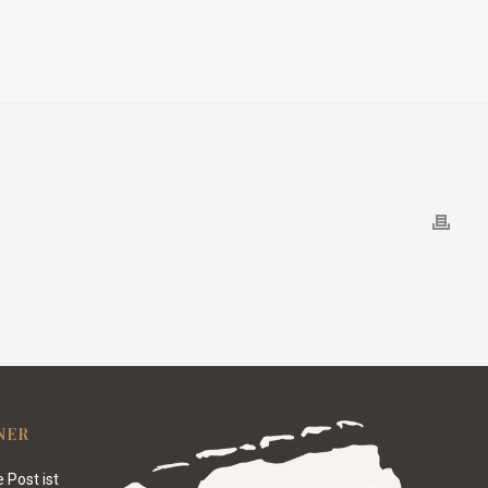
NER
 Post ist