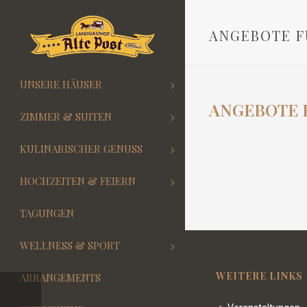
ANGEBOTE F
UNSERE HÄUSER
ANGEBOTE 
ZIMMER & SUITEN
KULINARISCHER GENUSS
HOCHZEITEN & FEIERN
TAGUNGEN
WELLNESS & SPORT
WEITERE LINKS
ARRANGEMENTS