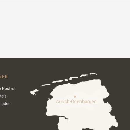
NER
 Post ist
tels.
0
oder